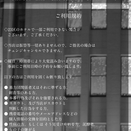
ご利用規約
◇23区のホテルで一部ご利用できない場合が
ございます。ご了承ください。
◇当店は振替等一切ありませんので、ご指名の場合は
チェンジキャンセルできません。
◇曜日・時間帯により大変混み合いますので、
事前にご利用日時の予約をお願い致します。
以下の方はご利用を固くお断り致します。
● 暴力団関係者又はそれに準ずる方、
刺青等のある方。
● 本番行為及びそれを強要される方。
● スカウト、及び当店がスカウトと
判断した行為をする方。
● 携帯電話の番号やメールアドレスなどの
個人情報の交換を目的とした方
● 性病の方、もしくは そう見受けられる方。泥酔者。
● 女の子の嫌がる